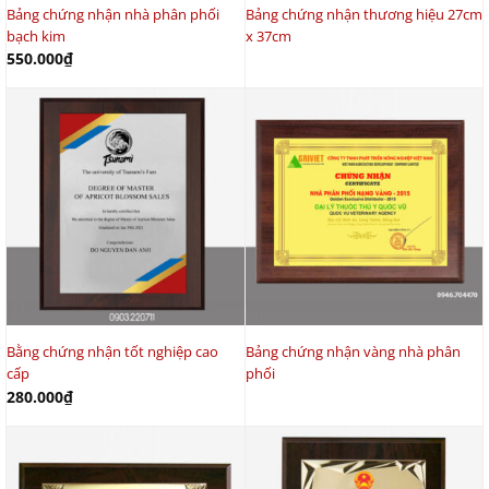
Bảng chứng nhận nhà phân phối
Bảng chứng nhận thương hiệu 27cm
bạch kim
x 37cm
550.000
₫
Bằng chứng nhận tốt nghiệp cao
Bảng chứng nhận vàng nhà phân
cấp
phối
280.000
₫