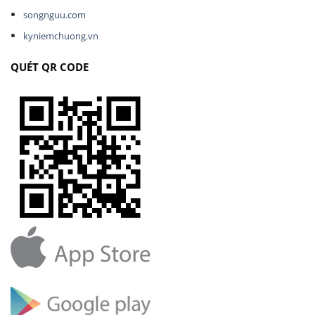
songnguu.com
kyniemchuong.vn
QUÉT QR CODE