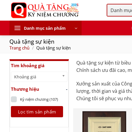
Skip
to
content
Danh mục sản phẩm
Quà tặng sự kiện
Trang chủ
/
Quà tặng sự kiện
Quà tặng sự kiện từ biều
Tìm khoảng giá
Chính sách ưu đãi cao, 
Khoảng giá
Xưởng sản xuất của Công
Thương hiệu
-
lượng, thời gian và giá 
Chúng tôi sẽ phục vụ nh
Kỷ niệm chương
(107)
Lọc tìm sản phẩm