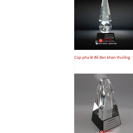
Cúp pha lê đế đen khen thưởng