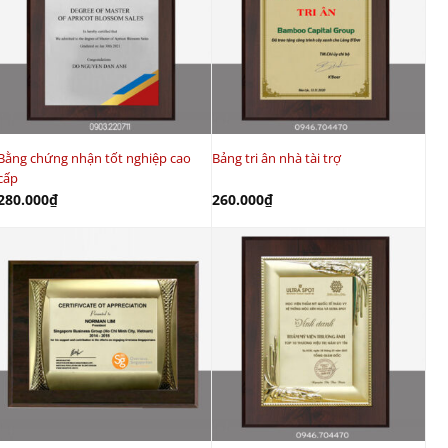
Bằng chứng nhận tốt nghiệp cao
Bảng tri ân nhà tài trợ
cấp
280.000
₫
260.000
₫