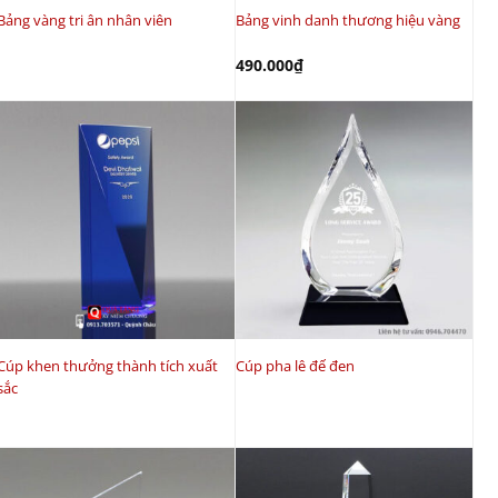
Bảng vàng tri ân nhân viên
Bảng vinh danh thương hiệu vàng
490.000
₫
Cúp khen thưởng thành tích xuất
Cúp pha lê đế đen
sắc