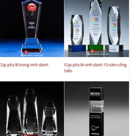
Cúp pha lê trong vinh danh
Cúp pha lê vinh danh 15 năm cống
hiến