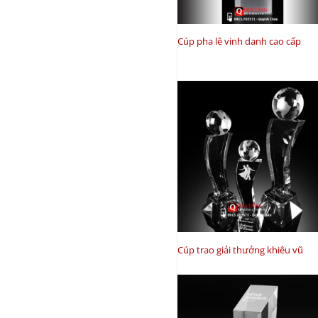
Cúp pha lê vinh danh cao cấp
Cúp trao giải thưởng khiêu vũ