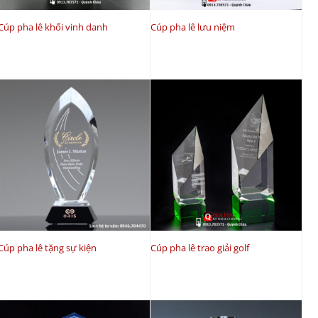
Cúp pha lê khối vinh danh
Cúp pha lê lưu niệm
Cúp pha lê tặng sự kiện
Cúp pha lê trao giải golf