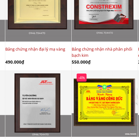
Bảng chứng nhận đại lý mạ vàng
Bảng chứng nhận nhà phân phối
bạch kim
490.000
₫
550.000
₫
-4%