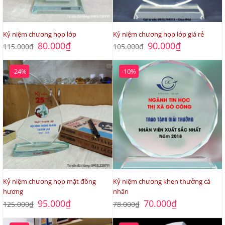
Kỷ niệm chương họp lớp
Kỷ niệm chương họp lớp giá rẻ
Giá
Giá
Giá
Giá
80.000
₫
90.000
₫
115.000
₫
105.000
₫
gốc
hiện
gốc
hiện
là:
tại
là:
tại
115.000₫.
là:
105.000₫.
là:
-24%
-10%
80.000₫.
90.000₫.
Kỷ niệm chương họp mặt đồng
Kỷ niệm chương khen thưởng cá
hương
nhân
Giá
Giá
Giá
Giá
95.000
₫
70.000
₫
125.000
₫
78.000
₫
gốc
hiện
gốc
hiện
là:
tại
là:
tại
125.000₫.
là:
78.000₫.
là: