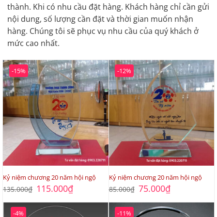
thành. Khi có nhu cầu đặt hàng. Khách hàng chỉ cần gửi
nội dung, số lượng cần đặt và thời gian muốn nhận
hàng. Chúng tôi sẽ phục vụ nhu cầu của quý khách ở
mức cao nhất.
-15%
-12%
Kỷ niệm chương 20 năm hội ngộ
Kỷ niệm chương 20 năm hội ngộ
Giá
Giá
Giá
Giá
115.000
₫
75.000
₫
135.000
₫
85.000
₫
gốc
hiện
gốc
hiện
là:
tại
là:
tại
135.000₫.
là:
85.000₫.
là:
-4%
-11%
115.000₫.
75.000₫.