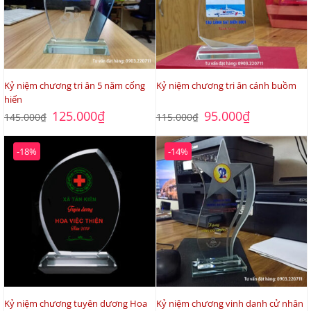
Kỷ niệm chương tri ân 5 năm cống
Kỷ niệm chương tri ân cánh buồm
hiến
Giá
Giá
Giá
Giá
125.000
₫
95.000
₫
145.000
₫
115.000
₫
gốc
hiện
gốc
hiện
là:
tại
là:
tại
145.000₫.
là:
115.000₫.
là:
-18%
-14%
125.000₫.
95.000₫.
Kỷ niệm chương tuyên dương Hoa
Kỷ niệm chương vinh danh cử nhân