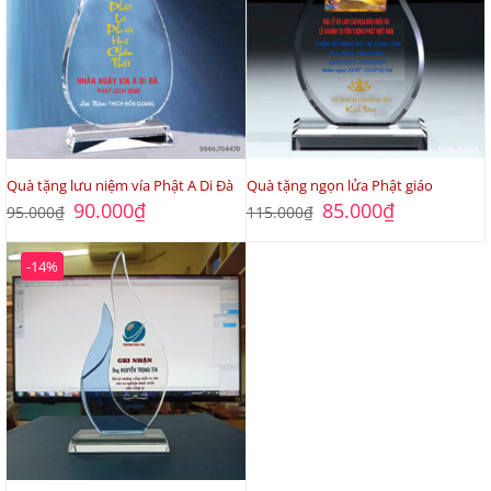
Quà tặng lưu niệm vía Phật A Di Đà
Quà tặng ngọn lửa Phật giáo
Giá
Giá
Giá
Giá
90.000
₫
85.000
₫
95.000
₫
115.000
₫
gốc
hiện
gốc
hiện
là:
tại
là:
tại
95.000₫.
là:
115.000₫.
là:
-14%
90.000₫.
85.000₫.