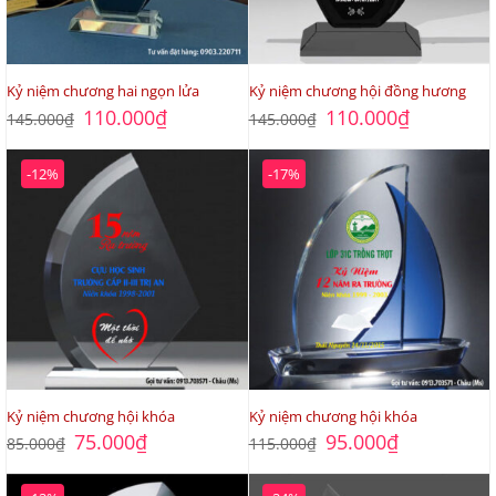
Kỷ niệm chương hai ngọn lửa
Kỷ niệm chương hội đồng hương
Giá
Giá
Giá
Giá
110.000
₫
110.000
₫
145.000
₫
145.000
₫
gốc
hiện
gốc
hiện
là:
tại
là:
tại
145.000₫.
là:
145.000₫.
là:
-12%
-17%
110.000₫.
110.000₫.
Kỷ niệm chương hội khóa
Kỷ niệm chương hội khóa
Giá
Giá
Giá
Giá
75.000
₫
95.000
₫
85.000
₫
115.000
₫
gốc
hiện
gốc
hiện
là:
tại
là:
tại
85.000₫.
là:
115.000₫.
là: