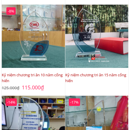
là:
tại
là:
tại
125.000₫.
là:
115.000₫.
là:
-8%
95.000₫.
80.000₫.
Kỷ niệm chương tri ân 10 năm cống
Kỷ niệm chương tri ân 15 năm cống
hiến
hiến
Giá
Giá
115.000
₫
125.000
₫
gốc
hiện
là:
tại
125.000₫.
là:
-14%
-17%
115.000₫.