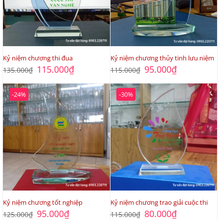
Kỷ niệm chương thi đua
Kỷ niệm chương thủy tinh lưu niệm
Giá
Giá
Giá
Giá
115.000
₫
95.000
₫
135.000
₫
115.000
₫
gốc
hiện
gốc
hiện
là:
tại
là:
tại
135.000₫.
là:
115.000₫.
là:
-24%
-30%
115.000₫.
95.000₫.
Kỷ niệm chương tốt nghiệp
Kỷ niệm chương trao giải cuộc thi
Giá
Giá
Giá
Giá
95.000
₫
80.000
₫
125.000
₫
115.000
₫
gốc
hiện
gốc
hiện