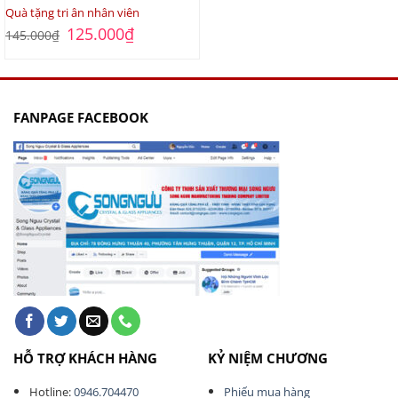
Quà tặng tri ân nhân viên
Giá
Giá
125.000
₫
145.000
₫
gốc
hiện
là:
tại
145.000₫.
là:
125.000₫.
FANPAGE FACEBOOK
HỖ TRỢ KHÁCH HÀNG
KỶ NIỆM CHƯƠNG
Hotline:
0946.704470
Phiếu mua hàng