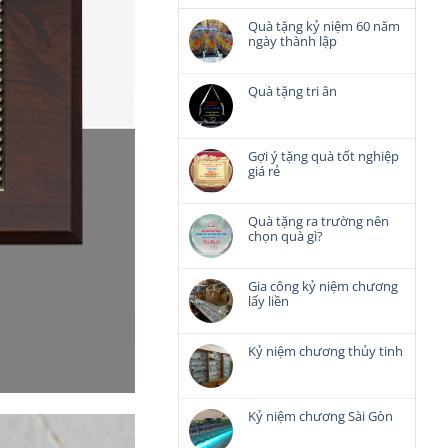
Quà tặng kỷ niệm 60 năm
ngày thành lập
Không
có
bình
Quà tặng tri ân
luận
Không
ở
có
Quà
bình
tặng
luận
Gợi ý tặng quà tốt nghiệp
kỷ
ở
giá rẻ
niệm
Quà
Không
60
tặng
có
năm
tri
bình
Quà tặng ra trường nên
ngày
ân
luận
chọn quà gì?
thành
ở
lập
Không
Gợi
có
ý
bình
Gia công kỷ niệm chương
tặng
luận
lấy liền
quà
ở
Không
tốt
Quà
có
nghiệp
tặng
bình
Kỷ niệm chương thủy tinh
giá
ra
luận
rẻ
Không
trường
ở
có
nên
Gia
bình
chọn
công
luận
Kỷ niệm chương Sài Gòn
quà
kỷ
ở
gì?
Không
niệm
Kỷ