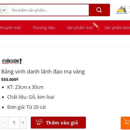
Tìm
kiếm:
Khuyến mãi
Thương hiệu
Sản phẩm mới
Sản phẩm bán
Bảng vinh danh lãnh đạo mạ vàng
550.000
₫
KT: 23cm x 30cm
Chất liệu: Gỗ, kim loại
Đơn giá: Từ 20 cái
Số lượng
Thêm vào giỏ