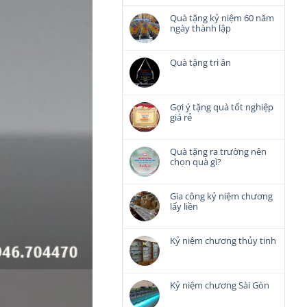
Quà tặng kỷ niệm 60 năm
ngày thành lập
Không
có
bình
Quà tặng tri ân
luận
Không
ở
có
Quà
bình
tặng
luận
Gợi ý tặng quà tốt nghiệp
kỷ
ở
giá rẻ
niệm
Quà
Không
60
tặng
có
năm
tri
bình
Quà tặng ra trường nên
ngày
ân
luận
chọn quà gì?
thành
ở
lập
Không
Gợi
có
ý
bình
Gia công kỷ niệm chương
tặng
luận
lấy liền
quà
ở
Không
tốt
Quà
có
nghiệp
tặng
bình
Kỷ niệm chương thủy tinh
giá
ra
luận
rẻ
Không
trường
ở
có
nên
Gia
bình
chọn
công
luận
Kỷ niệm chương Sài Gòn
quà
kỷ
ở
gì?
Không
niệm
Kỷ