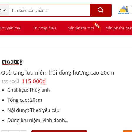
Tìm
kiếm:
Khuyến mãi
Thương hiệu
Sản phẩm mới
Sản phẩm bán
Quà tặng lưu niệm hội đồng hương cao 20cm
Giá
115.000
₫
Giá
₫
135.000
gốc
hiện
là:
tại
Chất liệu: Thủy tinh
135.000₫.
là:
115.000₫.
Tổng cao: 20cm
Nội dung: Theo yêu cầu
Dùng lưu niệm, vinh danh…