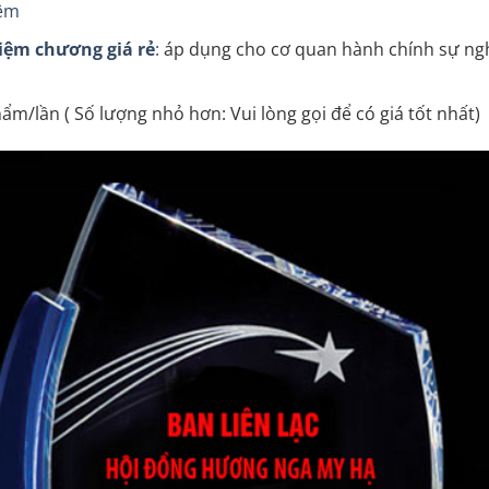
iệm
iệm chương giá rẻ
:
áp dụng cho cơ quan hành chính sự ngh
ẩm/lần ( Số lượng nhỏ hơn: Vui lòng gọi để có giá tốt nhất)