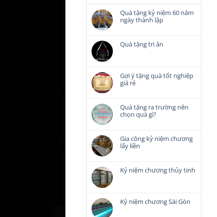
Quà tặng kỷ niệm 60 năm
ngày thành lập
Không
có
bình
Quà tặng tri ân
luận
Không
ở
có
Quà
bình
tặng
luận
Gợi ý tặng quà tốt nghiệp
kỷ
ở
giá rẻ
niệm
Quà
Không
60
tặng
có
năm
tri
bình
Quà tặng ra trường nên
ngày
ân
luận
chọn quà gì?
thành
ở
lập
Không
Gợi
có
ý
bình
Gia công kỷ niệm chương
tặng
luận
lấy liền
quà
ở
Không
tốt
Quà
có
nghiệp
tặng
bình
Kỷ niệm chương thủy tinh
giá
ra
luận
rẻ
Không
trường
ở
có
nên
Gia
bình
chọn
công
luận
Kỷ niệm chương Sài Gòn
quà
kỷ
ở
gì?
Không
niệm
Kỷ