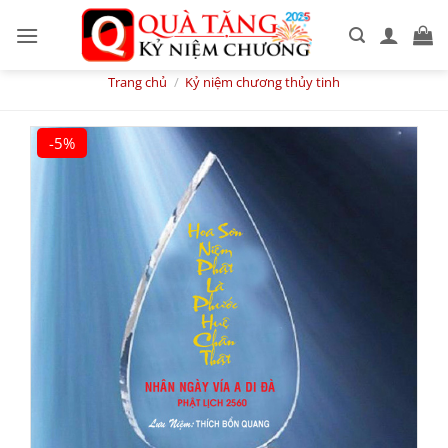
Skip
to
content
Trang chủ
/
Kỷ niệm chương thủy tinh
-5%