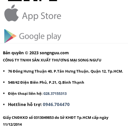
Bản quyền © 2023 songnguu.com
CÔNG TY TNHH SẢN XUẤT THƯƠNG MẠI SONG NGƯU
76 Đông Hưng Thuận 40, P.Tân Hưng Thuận, Quận 12, Tp.HCM.
548/42 Điện Biên Phủ, P.21, Q.Bình Thạnh
Điện thoại liên hệ:
028.37155313
Hottline hỗ trợ:
0946.704470
Giấy CNĐKKD số 0313049853 do Sở KHĐT Tp.HCM cấp ngày
11/12/2014