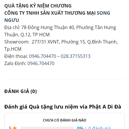
QUÀ TẶNG KỶ NIỆM CHƯƠNG
CÔNG TY TNHH SẢN XUẤT THƯƠNG MẠI
SONG
NGƯU
Địa chỉ: 78 Đông Hưng Thuận 40, Phường Tân Hưng
Thuận, Q.12, TP HCM
Showroom: 277/31 XVNT, Phường 15, Q.Bình Thạnh,
Tp.HCM
Điện thoại:
0946.704470
–
028.37155313
Zalo Định:
0946.704470
ĐÁNH GIÁ (0)
Đánh giá Quà tặng lưu niệm vía Phật A Di Đà
CHƯA CÓ ĐÁNH GIÁ NÀO
0%
| 0 đánh giá
5