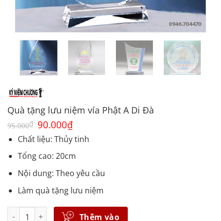
Quà tặng lưu niệm vía Phật A Di Đà
Giá
90.000
₫
Giá
₫
95.000
gốc
hiện
là:
tại
Chất liệu: Thủy tinh
95.000₫.
là:
90.000₫.
Tổng cao: 20cm
Nội dung: Theo yêu cầu
Làm quà tặng lưu niệm
Số lượng
Thêm vào