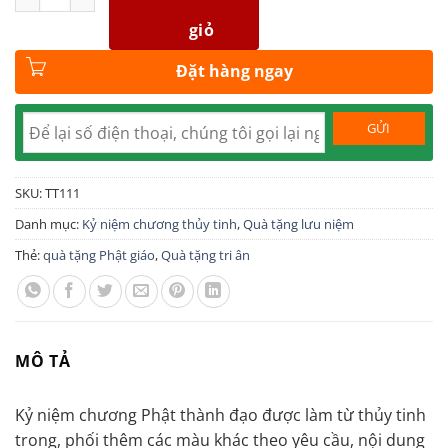
giỏ
Đặt hàng ngay
SKU:
TT111
Danh mục:
Kỷ niệm chương thủy tinh
,
Quà tặng lưu niệm
Thẻ:
quà tặng Phật giáo
,
Quà tặng tri ân
MÔ TẢ
Kỷ niệm chương Phật thành đạo được làm từ thủy tinh
trong, phối thêm các màu khác theo yêu cầu, nội dung