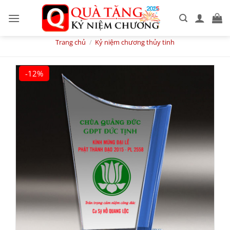
Skip
to
content
Trang chủ
/
Kỷ niệm chương thủy tinh
-12%