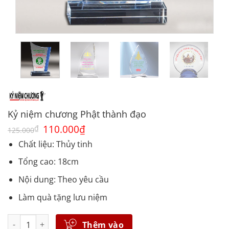
Kỷ niệm chương Phật thành đạo
Giá
110.000
₫
Giá
₫
125.000
gốc
hiện
là:
tại
Chất liệu: Thủy tinh
125.000₫.
là:
110.000₫.
Tổng cao: 18cm
Nội dung: Theo yêu cầu
Làm quà tặng lưu niệm
Số lượng
Thêm vào