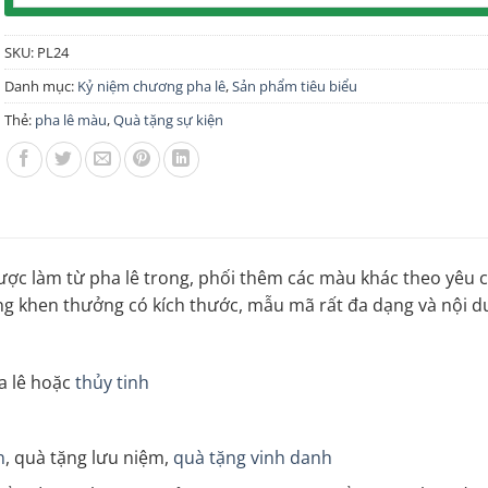
SKU:
PL24
Danh mục:
Kỷ niệm chương pha lê
,
Sản phẩm tiêu biểu
Thẻ:
pha lê màu
,
Quà tặng sự kiện
c làm từ pha lê trong, phối thêm các màu khác theo yêu c
ơng khen thưởng có kích thước, mẫu mã rất đa dạng và nội 
ha lê hoặc
thủy tinh
n
, quà tặng lưu niệm,
quà tặng vinh danh