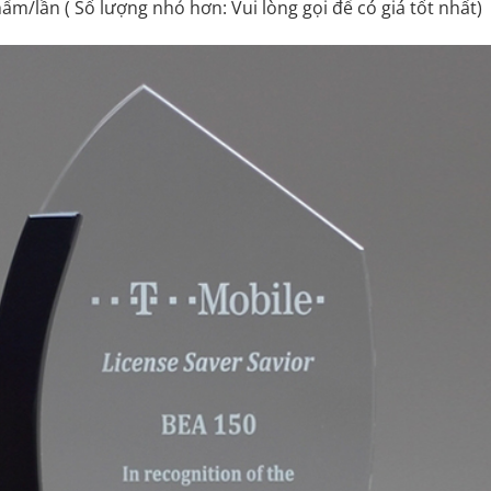
ẩm/lần ( Số lượng nhỏ hơn: Vui lòng gọi để có giá tốt nhất)