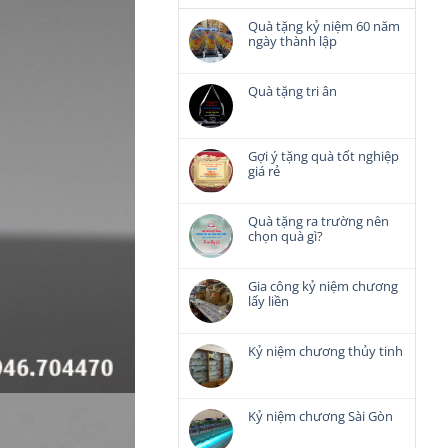
Quà tặng kỷ niệm 60 năm
ngày thành lập
Không
có
bình
Quà tặng tri ân
luận
Không
ở
có
Quà
bình
tặng
luận
Gợi ý tặng quà tốt nghiệp
kỷ
ở
giá rẻ
niệm
Quà
Không
60
tặng
có
năm
tri
bình
Quà tặng ra trường nên
ngày
ân
luận
chọn quà gì?
thành
ở
lập
Không
Gợi
có
ý
bình
Gia công kỷ niệm chương
tặng
luận
lấy liền
quà
ở
Không
tốt
Quà
có
nghiệp
tặng
bình
Kỷ niệm chương thủy tinh
giá
ra
luận
rẻ
Không
trường
ở
có
nên
Gia
bình
chọn
công
luận
Kỷ niệm chương Sài Gòn
quà
kỷ
ở
gì?
Không
niệm
Kỷ