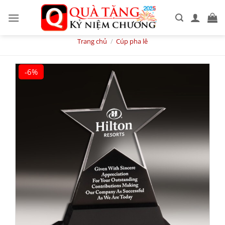
Skip
to
content
Trang chủ
/
Cúp pha lê
-6%