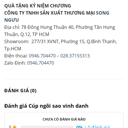
QUÀ TẶNG KỶ NIỆM CHƯƠNG
CÔNG TY TNHH SẢN XUẤT THƯƠNG MẠI
SONG
NGƯU
Địa chỉ: 78 Đông Hưng Thuận 40, Phường Tân Hưng
Thuận, Q.12, TP HCM
Showroom: 277/31 XVNT, Phường 15, Q.Bình Thạnh,
Tp.HCM
Điện thoại:
0946.704470
–
028.37155313
Zalo Định:
0946.704470
ĐÁNH GIÁ (0)
Đánh giá Cúp ngôi sao vinh danh
CHƯA CÓ ĐÁNH GIÁ NÀO
0%
| 0 đánh giá
5