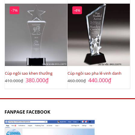
-7%
-4%
Cúp ngôi sao khen thưởng
Cúp ngôi sao pha lê vinh danh
Giá
Giá
Giá
Giá
380.000
₫
440.000
₫
410.000
₫
460.000
₫
gốc
hiện
gốc
hiện
là:
tại
là:
tại
410.000₫.
là:
460.000₫.
là:
380.000₫.
440.000₫.
FANPAGE FACEBOOK