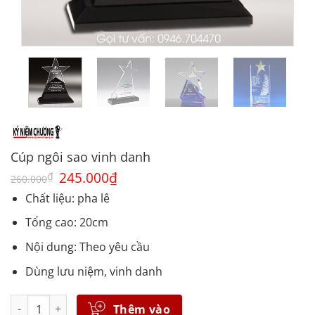
Cúp ngôi sao vinh danh
Giá
245.000
₫
Giá
₫
260.000
gốc
hiện
là:
tại
Chất liệu: pha lê
260.000₫.
là:
245.000₫.
Tổng cao: 20cm
Nội dung: Theo yêu cầu
Dùng lưu niệm, vinh danh
Số lượng
Thêm vào