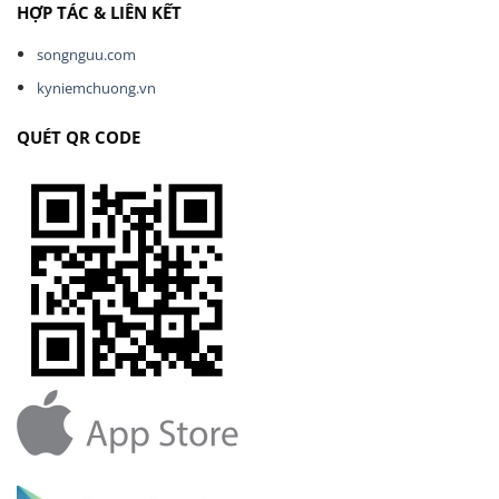
HỢP TÁC & LIÊN KẾT
songnguu.com
kyniemchuong.vn
QUÉT QR CODE