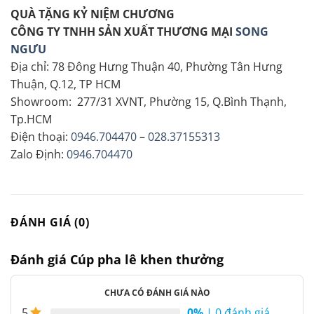
QUÀ TẶNG KỶ NIỆM CHƯƠNG
CÔNG TY TNHH SẢN XUẤT THƯƠNG MẠI
SONG
NGƯU
Địa chỉ: 78 Đông Hưng Thuận 40, Phường Tân Hưng
Thuận, Q.12, TP HCM
Showroom: 277/31 XVNT, Phường 15, Q.Bình Thạnh,
Tp.HCM
Điện thoại:
0946.704470
–
028.37155313
Zalo Định:
0946.704470
ĐÁNH GIÁ (0)
Đánh giá Cúp pha lê khen thưởng
CHƯA CÓ ĐÁNH GIÁ NÀO
0%
| 0 đánh giá
5