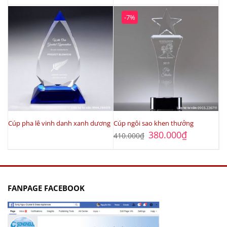
-7%
Cúp pha lê vinh danh xanh dương
Cúp ngôi sao khen thưởng
Giá
Giá
380.000
₫
410.000
₫
gốc
hiện
là:
tại
410.000₫.
là:
380.000₫.
FANPAGE FACEBOOK