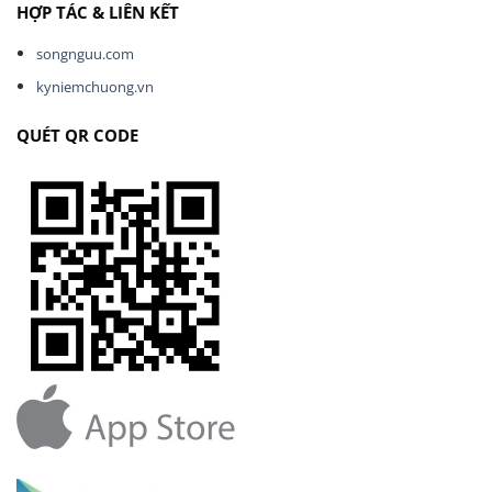
HỢP TÁC & LIÊN KẾT
songnguu.com
kyniemchuong.vn
QUÉT QR CODE