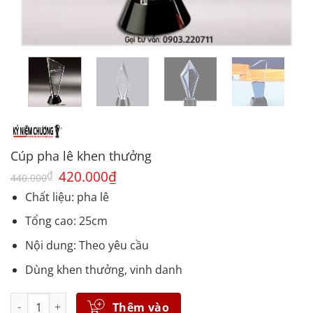
Cúp pha lê khen thưởng
Giá
420.000
₫
Giá
₫
440.000
gốc
hiện
là:
tại
Chất liệu: pha lê
440.000₫.
là:
420.000₫.
Tổng cao: 25cm
Nội dung: Theo yêu cầu
Dùng khen thưởng, vinh danh
Số lượng
Thêm vào