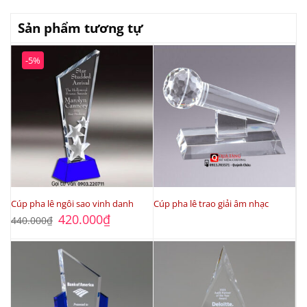
Sản phẩm tương tự
-5%
Cúp pha lê ngôi sao vinh danh
Cúp pha lê trao giải âm nhạc
Giá
Giá
420.000
₫
440.000
₫
gốc
hiện
là:
tại
440.000₫.
là:
420.000₫.