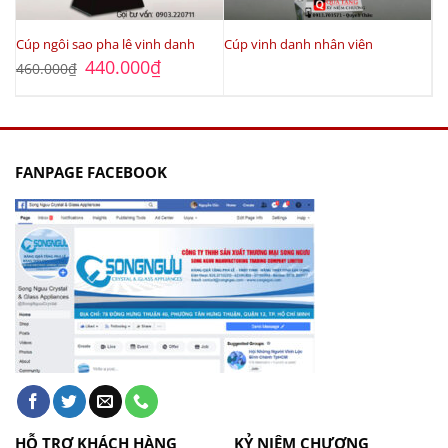
Cúp ngôi sao pha lê vinh danh
Cúp vinh danh nhân viên
Giá
Giá
440.000
₫
460.000
₫
gốc
hiện
là:
tại
460.000₫.
là:
440.000₫.
FANPAGE FACEBOOK
HỖ TRỢ KHÁCH HÀNG
KỶ NIỆM CHƯƠNG