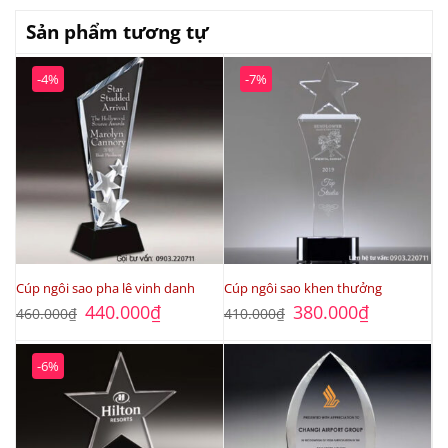
Sản phẩm tương tự
-4%
-7%
Cúp ngôi sao pha lê vinh danh
Cúp ngôi sao khen thưởng
Giá
Giá
Giá
Giá
440.000
₫
380.000
₫
460.000
₫
410.000
₫
gốc
hiện
gốc
hiện
là:
tại
là:
tại
460.000₫.
là:
410.000₫.
là:
440.000₫.
380.000₫.
-6%