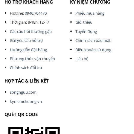
HỖ TRỢ KHÁCH HÀNG
KỶ NIỆM CHƯƠNG
Hotline:
0946.704470
Phiếu mua hàng
Thời gian: 8-18h, T2-T7
Giới thiệu
Các câu hỏi thường gặp
Tuyển Dụng
Gửi yêu cầu hỗ trợ
Chính sách bảo mật
Hướng dẫn đặt hàng
Điều khoản sử dụng
Phương thức vận chuyển
Liên hệ
Chính sách đổi trả
HỢP TÁC & LIÊN KẾT
songnguu.com
kyniemchuong.vn
QUÉT QR CODE