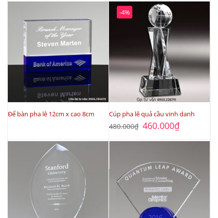
-4%
Để bàn pha lê 12cm x cao 8cm
Cúp pha lê quả cầu vinh danh
Giá
Giá
460.000
₫
480.000
₫
gốc
hiện
là:
tại
480.000₫.
là:
460.000₫.