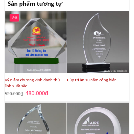
Sản phẩm tương tự
-8%
Kỷ niệm chương vinh danh thủ
Cúp tri ân 10 năm cống hiến
lĩnh xuất sắc
Giá
Giá
480.000
₫
520.000
₫
gốc
hiện
là:
tại
520.000₫.
là:
480.000₫.