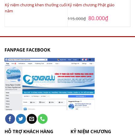
Kỷ niệm chương khen thưởng cuối
Kỷ niệm chương Phật giáo
năm
Giá
Giá
80.000
₫
115.000
₫
gốc
hiện
là:
tại
115.000₫.
là:
80.000₫.
FANPAGE FACEBOOK
HỖ TRỢ KHÁCH HÀNG
KỶ NIỆM CHƯƠNG