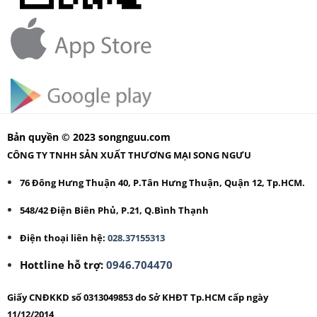
Bản quyền © 2023 songnguu.com
CÔNG TY TNHH SẢN XUẤT THƯƠNG MẠI SONG NGƯU
76 Đông Hưng Thuận 40, P.Tân Hưng Thuận, Quận 12, Tp.HCM.
548/42 Điện Biên Phủ, P.21, Q.Bình Thạnh
Điện thoại liên hệ:
028.37155313
Hottline hỗ trợ:
0946.704470
Giấy CNĐKKD số 0313049853 do Sở KHĐT Tp.HCM cấp ngày
11/12/2014