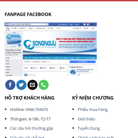
FANPAGE FACEBOOK
HỖ TRỢ KHÁCH HÀNG
KỶ NIỆM CHƯƠNG
Hotline:
0946.704470
Phiếu mua hàng
Thời gian: 8-18h, T2-T7
Giới thiệu
Các câu hỏi thường gặp
Tuyển Dụng
Gửi yêu cầu hỗ trợ
Chính sách bảo mật