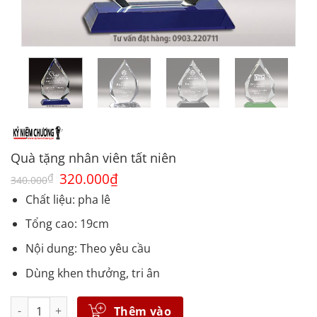
Quà tặng nhân viên tất niên
Giá
320.000
₫
Giá
₫
340.000
gốc
hiện
là:
tại
Chất liệu: pha lê
340.000₫.
là:
320.000₫.
Tổng cao: 19cm
Nội dung: Theo yêu cầu
Dùng khen thưởng, tri ân
Số lượng
Thêm vào