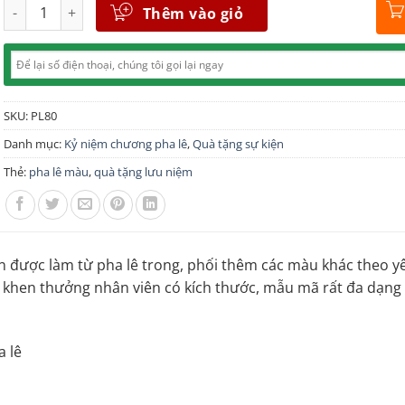
Số lượng
Thêm vào giỏ
SKU:
PL80
Danh mục:
Kỷ niệm chương pha lê
,
Quà tặng sự kiện
Thẻ:
pha lê màu
,
quà tặng lưu niệm
 được làm từ pha lê trong, phối thêm các màu khác theo y
ng khen thưởng nhân viên có kích thước, mẫu mã rất đa dạng
a lê