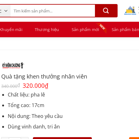
Tìm
kiếm:
Khuyến mãi
Thương hiệu
Sản phẩm mới
Sản phẩm bán
Quà tặng khen thưởng nhân viên
Giá
320.000
₫
Giá
₫
340.000
gốc
hiện
là:
tại
Chất liệu: pha lê
340.000₫.
là:
320.000₫.
Tổng cao: 17cm
Nội dung: Theo yêu cầu
Dùng vinh danh, tri ân