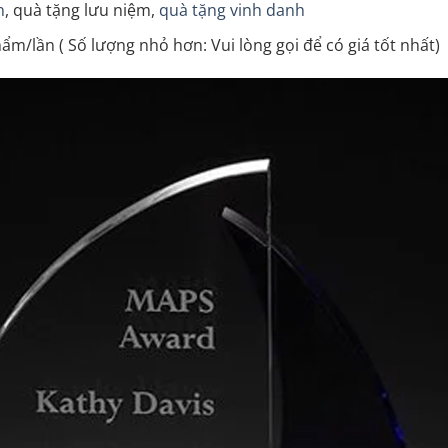
n
, quà tặng lưu niệm,
quà tặng vinh danh
ẩm/lần ( Số lượng nhỏ hơn: Vui lòng gọi để có giá tốt nhất)