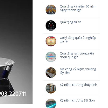
Quà tặng kỷ niệm 60 năm
ngày thành lập
Không
có
bình
Quà tặng tri ân
luận
Không
ở
có
Quà
bình
tặng
luận
Gợi ý tặng quà tốt nghiệp
kỷ
ở
giá rẻ
niệm
Quà
Không
60
tặng
có
năm
tri
bình
Quà tặng ra trường nên
ngày
ân
luận
chọn quà gì?
thành
ở
lập
Không
Gợi
có
ý
bình
Gia công kỷ niệm chương
tặng
luận
lấy liền
quà
ở
Không
tốt
Quà
có
nghiệp
tặng
bình
Kỷ niệm chương thủy tinh
giá
ra
luận
rẻ
Không
trường
ở
có
nên
Gia
bình
chọn
công
luận
Kỷ niệm chương Sài Gòn
quà
kỷ
ở
gì?
Không
niệm
Kỷ