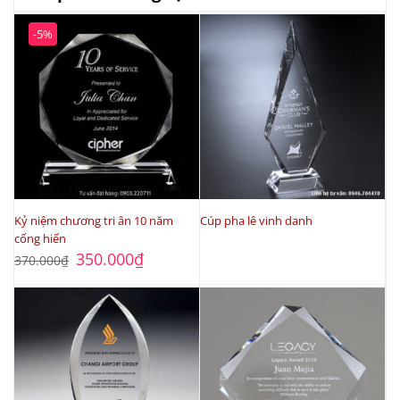
-5%
Kỷ niệm chương tri ân 10 năm
Cúp pha lê vinh danh
cống hiến
Giá
Giá
350.000
₫
370.000
₫
gốc
hiện
là:
tại
370.000₫.
là:
350.000₫.