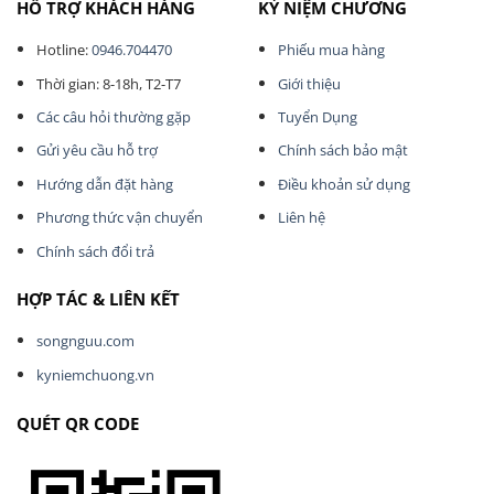
HỖ TRỢ KHÁCH HÀNG
KỶ NIỆM CHƯƠNG
Hotline:
0946.704470
Phiếu mua hàng
Thời gian: 8-18h, T2-T7
Giới thiệu
Các câu hỏi thường gặp
Tuyển Dụng
Gửi yêu cầu hỗ trợ
Chính sách bảo mật
Hướng dẫn đặt hàng
Điều khoản sử dụng
Phương thức vận chuyển
Liên hệ
Chính sách đổi trả
HỢP TÁC & LIÊN KẾT
songnguu.com
kyniemchuong.vn
QUÉT QR CODE