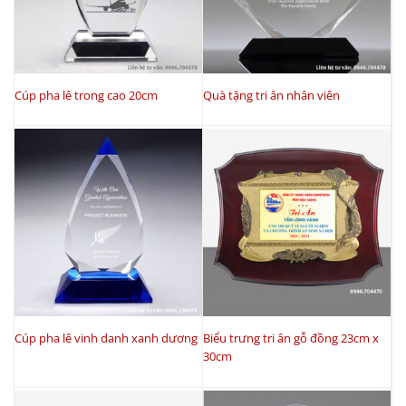
Cúp pha lê trong cao 20cm
Quà tặng tri ân nhân viên
Cúp pha lê vinh danh xanh dương
Biểu trưng tri ân gỗ đồng 23cm x
30cm