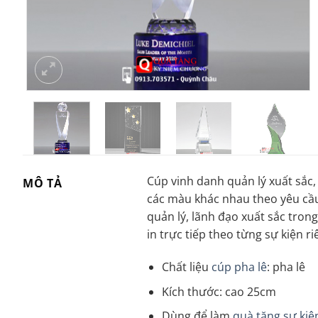
Cúp vinh danh quản lý xuất sắc,
MÔ TẢ
các màu khác nhau theo yêu cầu 
quản lý, lãnh đạo xuất sắc tron
in trực tiếp theo từng sự kiện ri
Chất liệu
cúp pha lê
: pha lê
Kích thước: cao 25cm
Dùng để làm
quà tặng sự kiệ