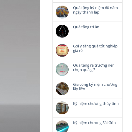
Quà tặng kỷ niệm 60 năm
ngày thành lập
Không
có
bình
Quà tặng tri ân
luận
Không
ở
có
Quà
bình
tặng
luận
Gợi ý tặng quà tốt nghiệp
kỷ
ở
giá rẻ
niệm
Quà
Không
60
tặng
có
năm
tri
bình
Quà tặng ra trường nên
ngày
ân
luận
chọn quà gì?
thành
ở
lập
Không
Gợi
có
ý
bình
Gia công kỷ niệm chương
tặng
luận
lấy liền
quà
ở
Không
tốt
Quà
có
nghiệp
tặng
bình
Kỷ niệm chương thủy tinh
giá
ra
luận
rẻ
Không
trường
ở
có
nên
Gia
bình
chọn
công
luận
Kỷ niệm chương Sài Gòn
quà
kỷ
ở
gì?
Không
niệm
Kỷ