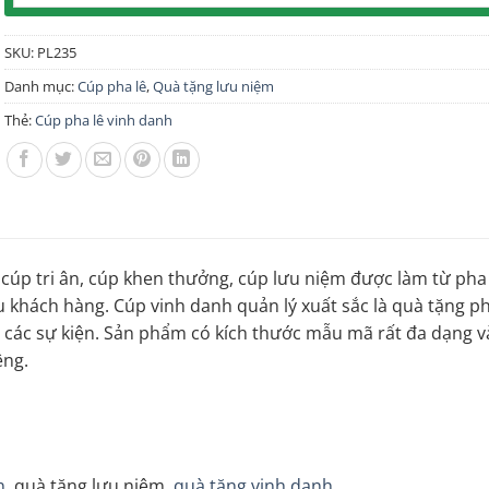
SKU:
PL235
Danh mục:
Cúp pha lê
,
Quà tặng lưu niệm
Thẻ:
Cúp pha lê vinh danh
 cúp tri ân, cúp khen thưởng, cúp lưu niệm được làm từ pha
khách hàng. Cúp vinh danh quản lý xuất sắc là quà tặng ph
g các sự kiện. Sản phẩm có kích thước mẫu mã rất đa dạng 
êng.
n
, quà tặng lưu niệm,
quà tặng vinh danh