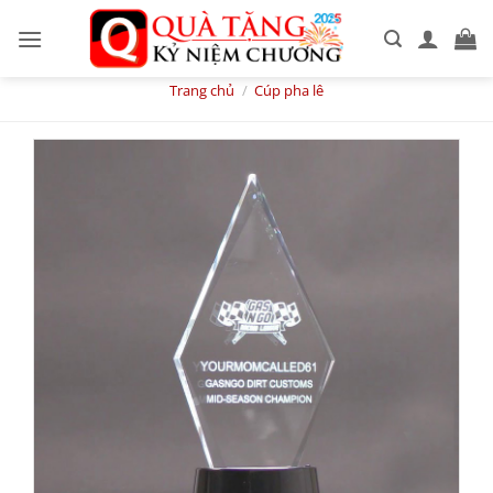
Skip
to
content
Trang chủ
/
Cúp pha lê