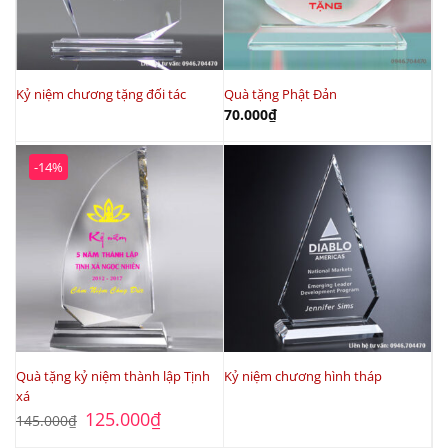
Kỷ niệm chương tặng đối tác
Quà tặng Phật Đản
70.000
₫
-14%
Quà tặng kỷ niệm thành lập Tịnh
Kỷ niệm chương hình tháp
xá
Giá
Giá
125.000
₫
145.000
₫
gốc
hiện
là:
tại