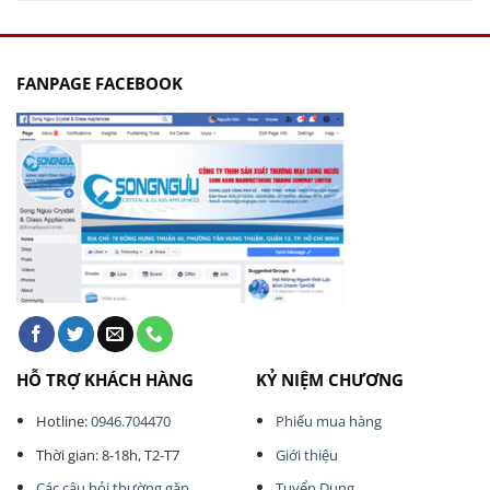
145.000₫.
là:
125.000₫.
FANPAGE FACEBOOK
HỖ TRỢ KHÁCH HÀNG
KỶ NIỆM CHƯƠNG
Hotline:
0946.704470
Phiếu mua hàng
Thời gian: 8-18h, T2-T7
Giới thiệu
Các câu hỏi thường gặp
Tuyển Dụng