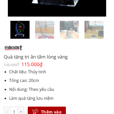
Quà tặng tri ân tấm lòng vàng
Giá
115.000
₫
Giá
₫
135.000
gốc
hiện
là:
tại
Chất liệu: Thủy tinh
135.000₫.
là:
115.000₫.
Tổng cao: 20cm
Nội dung: Theo yêu cầu
Làm quà tặng lưu niệm
Số lượng
Thêm vào