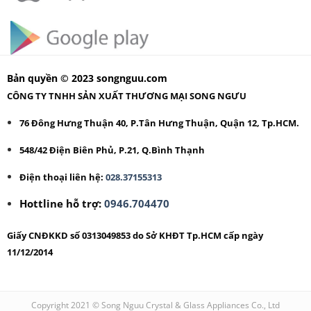
Bản quyền © 2023 songnguu.com
CÔNG TY TNHH SẢN XUẤT THƯƠNG MẠI SONG NGƯU
76 Đông Hưng Thuận 40, P.Tân Hưng Thuận, Quận 12, Tp.HCM.
548/42 Điện Biên Phủ, P.21, Q.Bình Thạnh
Điện thoại liên hệ:
028.37155313
Hottline hỗ trợ:
0946.704470
Giấy CNĐKKD số 0313049853 do Sở KHĐT Tp.HCM cấp ngày
11/12/2014
Copyright 2021 © Song Nguu Crystal & Glass Appliances Co., Ltd