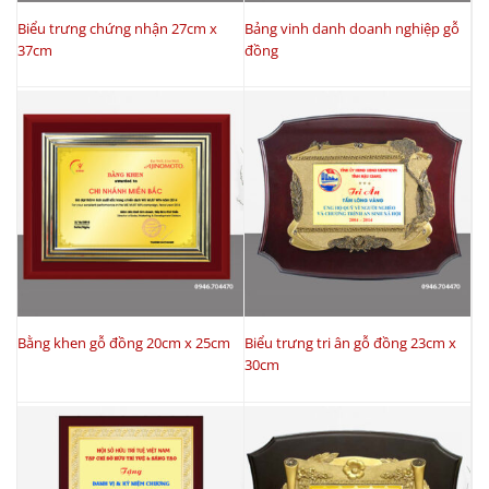
Biểu trưng chứng nhận 27cm x
Bảng vinh danh doanh nghiệp gỗ
37cm
đồng
Bằng khen gỗ đồng 20cm x 25cm
Biểu trưng tri ân gỗ đồng 23cm x
30cm