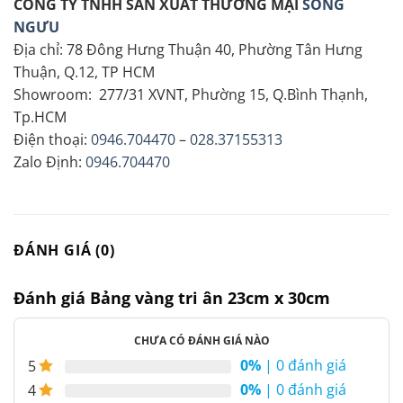
CÔNG TY TNHH SẢN XUẤT THƯƠNG MẠI
SONG
NGƯU
Địa chỉ: 78 Đông Hưng Thuận 40, Phường Tân Hưng
Thuận, Q.12, TP HCM
Showroom: 277/31 XVNT, Phường 15, Q.Bình Thạnh,
Tp.HCM
Điện thoại:
0946.704470
–
028.37155313
Zalo Định:
0946.704470
ĐÁNH GIÁ (0)
Đánh giá Bảng vàng tri ân 23cm x 30cm
CHƯA CÓ ĐÁNH GIÁ NÀO
0%
| 0 đánh giá
5
0%
| 0 đánh giá
4