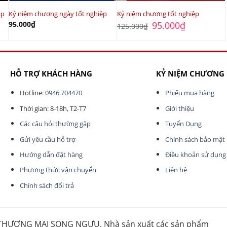
ập
Kỷ niệm chương ngày tốt nghiệp
Kỷ niệm chương tốt nghiệp
Giá
Giá
95.000
₫
95.000
₫
125.000
₫
gốc
hiện
là:
tại
125.000₫.
là:
95.000₫.
HỖ TRỢ KHÁCH HÀNG
KỶ NIỆM CHƯƠNG
Hotline:
0946.704470
Phiếu mua hàng
Thời gian: 8-18h, T2-T7
Giới thiệu
Các câu hỏi thường gặp
Tuyển Dụng
Gửi yêu cầu hỗ trợ
Chính sách bảo mật
Hướng dẫn đặt hàng
Điều khoản sử dụng
Phương thức vận chuyển
Liên hệ
Chính sách đổi trả
HƯƠNG MẠI SONG NGƯU. Nhà sản xuất các sản phẩm