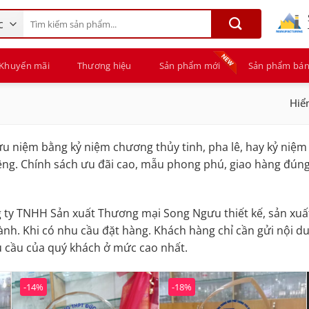
Tìm
kiếm:
Khuyến mãi
Thương hiệu
Sản phẩm mới
Sản phẩm bán
Hiển
u niệm bằng kỷ niệm chương thủy tinh, pha lê, hay kỷ niệm
iêng. Chính sách ưu đãi cao, mẫu phong phú, giao hàng đú
 ty TNHH Sản xuất Thương mại Song Ngưu thiết kế, sản xuất
thành. Khi có nhu cầu đặt hàng. Khách hàng chỉ cần gửi nội 
u cầu của quý khách ở mức cao nhất.
-14%
-18%