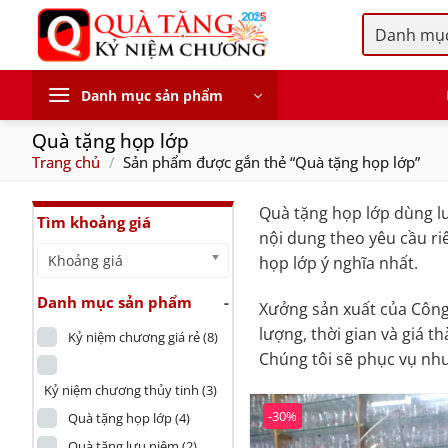
Skip
to
content
Danh mục sản phẩm
Quà tặng họp lớp
Trang chủ
/
Sản phẩm được gắn thẻ “Quà tặng họp lớp”
Quà tặng họp lớp dùng lư
Tìm khoảng giá
nội dung theo yêu cầu r
Khoảng giá
họp lớp ý nghĩa nhất.
Danh mục sản phẩm
-
Xưởng sản xuất của Công
lượng, thời gian và giá 
Kỷ niệm chương giá rẻ
(8)
Chúng tôi sẽ phục vụ nh
Kỷ niệm chương thủy tinh
(3)
-30%
Quà tặng họp lớp
(4)
Quà tặng lưu niệm
(2)