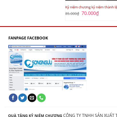
Kỷ niệm chương kỷ niệm thành l
Giá
Giá
70.000
₫
85.000
₫
gốc
hiện
là:
tại
85.000₫.
là:
70.000₫.
FANPAGE FACEBOOK
CÔNG TY TNHH SẢN XUẤT T
QUÀ TẶNG KỶ NIỆM CHƯƠNG