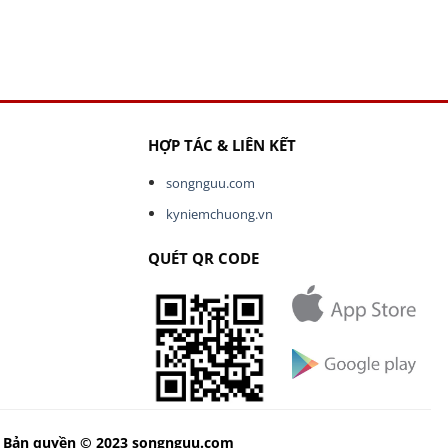
HỢP TÁC & LIÊN KẾT
songnguu.com
kyniemchuong.vn
QUÉT QR CODE
Bản quyền © 2023 songnguu.com